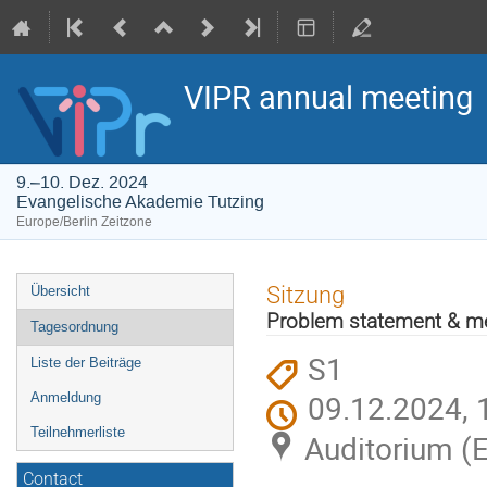
VIPR annual meeting
9.–10. Dez. 2024
Evangelische Akademie Tutzing
Europe/Berlin Zeitzone
Veranstaltungsmenü
Sitzung
Übersicht
Problem statement & m
Tagesordnung
S1
Liste der Beiträge
09.12.2024, 
Anmeldung
Teilnehmerliste
Auditorium (
Contact