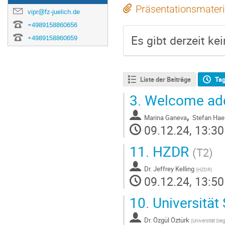
Präsentationsmateri
vipr@fz-juelich.de
+4989158860656
Es gibt derzeit ke
+4989158860659
Liste der Beiträge
Ta
3.
Welcome add
,
Marina Ganeva
Stefan Hae
09.12.24, 13:30
11.
HZDR
(T2)
Dr.
Jeffrey Kelling
(
HZDR
)
09.12.24, 13:50
10.
Universität
Dr.
Özgül Öztürk
(
Universität Sie