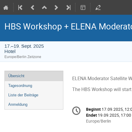
HBS Workshop + ELENA Moderat
17.–19. Sept. 2025
Hotel
Europe/Berlin Zeitzone
Veranstaltungsmenü
Übersicht
ELENA Moderator Satellite Wo
Tagesordnung
The HBS Workshop will start 
Liste der Beiträge
Anmeldung
Konferenzinformatio
Beginnt
17.09.2025, 12:
Datum/Zeit
Endet
19.09.2025, 17:00
Alle
Europe/Berlin
Zeiten