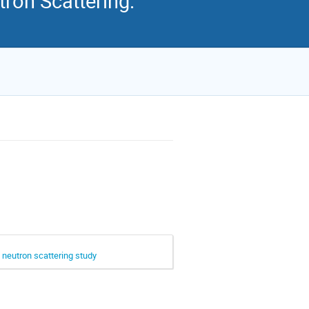
ron Scattering:
 neutron scattering study