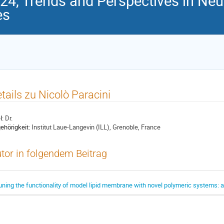
, Trends and Perspectives in Neut
es
tails zu Nicolò Paracini
l:
Dr.
ehörigkeit:
Institut Laue-Langevin (ILL), Grenoble, France
tor in folgendem Beitrag
uning the functionality of model lipid membrane with novel polymeric systems: a