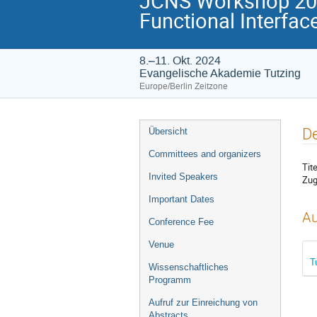
JCNS Workshop 2024
Functional Interfac
8.–11. Okt. 2024
Evangelische Akademie Tutzing
Europe/Berlin Zeitzone
Veranstaltungsmenü
De
Übersicht
Committees and organizers
Tite
Invited Speakers
Zug
Important Dates
Au
Conference Fee
Venue
T
Wissenschaftliches
Programm
Aufruf zur Einreichung von
Abstracts