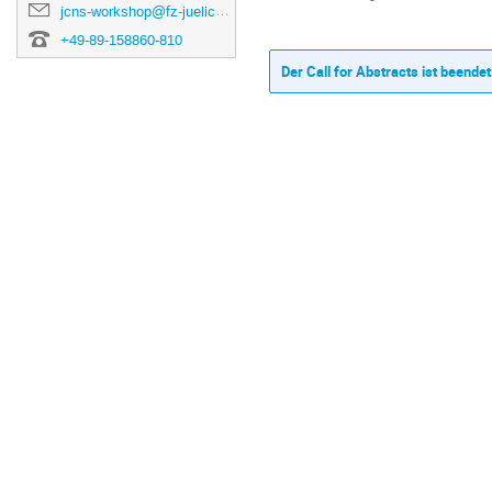
jcns-workshop@fz-juelich.de
+49-89-158860-810
Der Call for Abstracts ist beendet