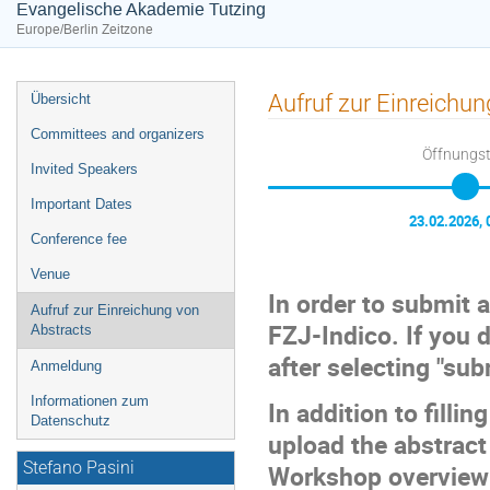
Evangelische Akademie Tutzing
Europe/Berlin Zeitzone
Veranstaltungsmenü
Aufruf zur Einreichun
Übersicht
Committees and organizers
Öffnungs
Invited Speakers
Important Dates
23.02.2026, 
Conference fee
Venue
In order to submit a
Aufruf zur Einreichung von
FZJ-Indico. If you 
Abstracts
after selecting "su
Anmeldung
Informationen zum
In addition to filli
Datenschutz
upload the abstrac
Stefano Pasini
Workshop overview