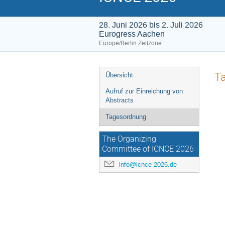
28. Juni 2026 bis 2. Juli 2026
Eurogress Aachen
Europe/Berlin Zeitzone
Veranstaltungsmenü
T
Übersicht
Aufruf zur Einreichung von
Abstracts
Tagesordnung
The Organizing
Committee of ICNCE 2026
info@icnce-2026.de